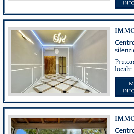
INF
IMMOB
Centr
silenzi
Prezzo
locali:
M
INF
IMMOB
Centr