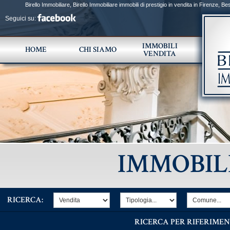
Birello Immobiliare, Birello Immobiliare immobili di prestigio in vendita in Firenze, B
Toscana e Firenze, Agenzia Immobiliare di prestigio specializzata nella compravendita di v
Seguici su:
selezionata di immobili di lusso nei centri storici, nelle colline di Firenze è esclusiva, per po
pregio e valore architettonico, culturale, storico ,出售和出租住房和高档楼盘和豪华, пр
Квартиры на продажу во Флоренции, специализируется на продаже замков, вилл, сельских д
IMMOBILI
HOME
CHI SIAMO
VENDITA
IMMOBIL
RICERCA:
RICERCA PER RIFERIMEN