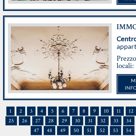
IMMOB
Centr
appart
Prezzo
locali:
M
INF
1
2
3
4
5
6
7
8
9
10
11
12
25
26
27
28
29
30
31
32
33
34
47
48
49
50
51
52
53
54