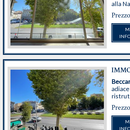
alla N
Prezzo
M
INF
IMMOB
Beccar
adiace
ristrut
Prezzo
M
INF