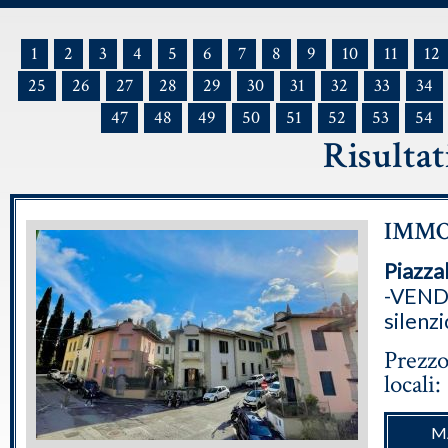
1
2
3
4
5
6
7
8
9
10
11
12
25
26
27
28
29
30
31
32
33
34
47
48
49
50
51
52
53
54
Risultat
IMMOB
Piazza
-VEND
silenzi
Prezzo
locali:
M