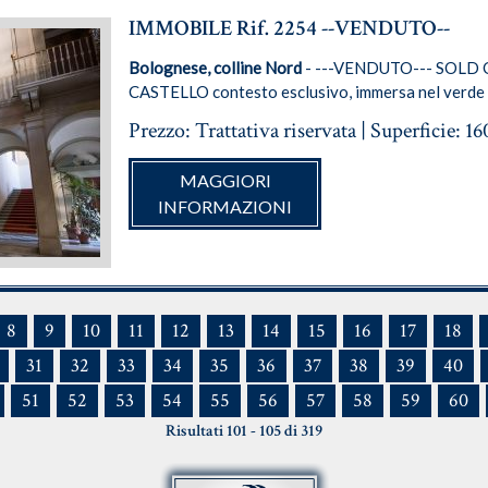
IMMOBILE Rif. 2254 --VENDUTO--
Bolognese, colline Nord
- ---VENDUTO--- SOLD 
CASTELLO contesto esclusivo, immersa nel verde i
Prezzo: Trattativa riservata | Superficie: 1
MAGGIORI
INFORMAZIONI
8
9
10
11
12
13
14
15
16
17
18
31
32
33
34
35
36
37
38
39
40
51
52
53
54
55
56
57
58
59
60
Risultati 101 - 105 di 319