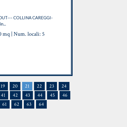
OUT--- COLLINA CAREGGI-
n...
60 mq | Num. locali: 5
19
20
21
22
23
24
41
42
43
44
45
46
61
62
63
64