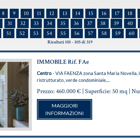
8
9
10
11
12
13
14
15
16
17
18
31
32
33
34
35
36
37
38
39
40
51
52
53
54
55
56
57
58
59
60
Risultati 101 - 105 di 319
IMMOBILE Rif. FAe
Centro
- VIA FAENZA zona Santa Maria Novella, 
ristrutturato, verde condominiale,...
Prezzo: 460.000 € | Superficie: 50 mq | Num
MAGGIORI
INFORMAZIONI