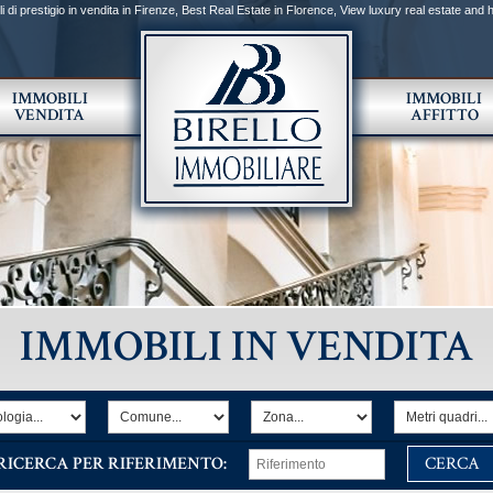
li di prestigio in vendita in Firenze, Best Real Estate in Florence, View luxury real estate and h
o specializzata nella compravendita di ville e casali, rustici, terreni, castelli, appartamenti di
le colline di Firenze è esclusiva, per pochi e ricercati clienti, società leader nel settore del lux
le, storico ,出售和出租住房和高档楼盘和豪华, продажа и аренда домов и элитной недвижимости и 
тся на продаже замков, вилл, сельских домов, квартир, зданий, представляющих исторический интере
يا العقارية - فلورنسا العقارات الفاخرة، الفيلات الفخمة
IMMOBILI
IMMOBILI
VENDITA
AFFITTO
IMMOBILI IN VENDITA
RICERCA PER RIFERIMENTO: