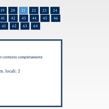
19
20
21
22
23
24
41
42
43
44
45
46
61
62
63
64
in contesto completamente
. locali: 2