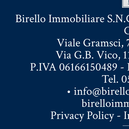
Birello Immobiliare S.N.C
C
Viale Gramsci, 7
Via G.B. Vico, 1
P.IVA 06166150489 - 
Tel. 
•
info@birell
birelloim
Privacy Policy
-
I