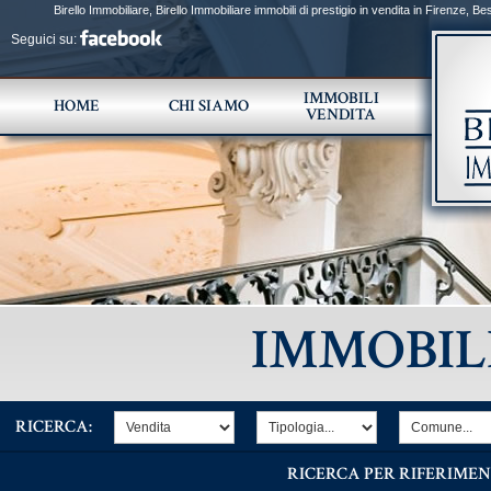
Birello Immobiliare, Birello Immobiliare immobili di prestigio in vendita in Firenze, B
Toscana e Firenze, Agenzia Immobiliare di prestigio specializzata nella compravendita di v
Seguici su:
selezionata di immobili di lusso nei centri storici, nelle colline di Firenze è esclusiva, per po
pregio e valore architettonico, culturale, storico ,出售和出租住房和高档楼盘和豪华, пр
Квартиры на продажу во Флоренции, специализируется на продаже замков, вилл, сельских д
IMMOBILI
HOME
CHI SIAMO
VENDITA
IMMOBIL
RICERCA:
RICERCA PER RIFERIMEN