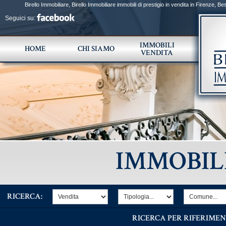
Birello Immobiliare, Birello Immobiliare immobili di prestigio in vendita in Firenze, B
Toscana e Firenze, Agenzia Immobiliare di prestigio specializzata nella compravendita di v
Seguici su:
selezionata di immobili di lusso nei centri storici, nelle colline di Firenze è esclusiva, per po
pregio e valore architettonico, culturale, storico ,出售和出租住房和高档楼盘和豪华, пр
Квартиры на продажу во Флоренции, специализируется на продаже замков, вилл, сельских д
IMMOBILI
HOME
CHI SIAMO
VENDITA
IMMOBIL
RICERCA:
RICERCA PER RIFERIMEN