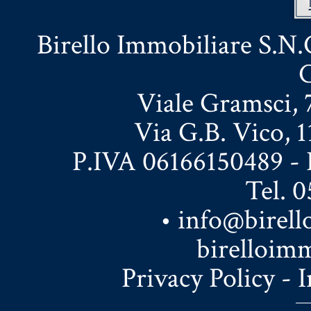
Birello Immobiliare S.N.C
C
Viale Gramsci, 7
Via G.B. Vico, 1
P.IVA 06166150489 - 
Tel. 
•
info@birell
birelloim
Privacy Policy
-
I